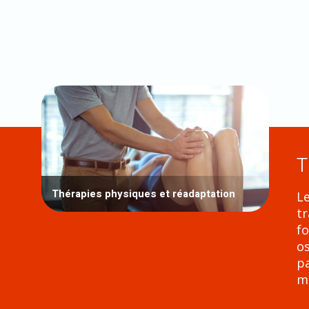
T
Thérapies physiques et réadaptation
Le
tr
f
os
pa
m