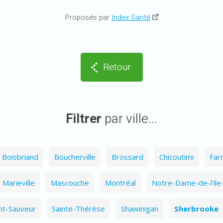
Proposés par
Index Santé
Retour
Filtrer
par ville...
Boisbriand
Boucherville
Brossard
Chicoutimi
Far
Marieville
Mascouche
Montréal
Notre-Dame-de-l'ile
nt-Sauveur
Sainte-Thérèse
Shawinigan
Sherbrooke