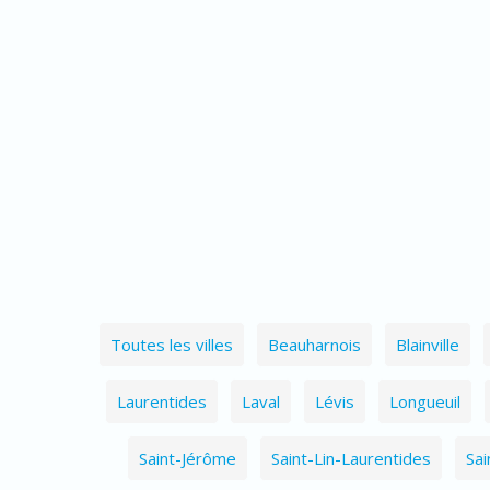
Toutes les villes
Beauharnois
Blainville
Laurentides
Laval
Lévis
Longueuil
Saint-Jérôme
Saint-Lin-Laurentides
Sai