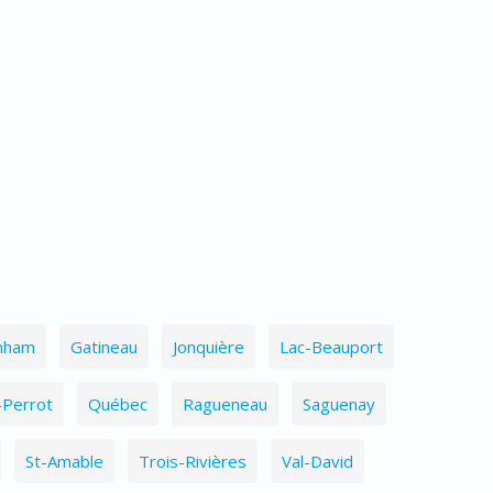
nham
Gatineau
Jonquière
Lac-Beauport
-Perrot
Québec
Ragueneau
Saguenay
St-Amable
Trois-Rivières
Val-David