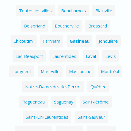
Toutes les villes
Beauharnois
Blainville
Boisbriand
Boucherville
Brossard
Chicoutimi
Farnham
Gatineau
Jonquière
Lac-Beauport
Laurentides
Laval
Lévis
Longueuil
Marieville
Mascouche
Montréal
Notre-Dame-de-l'ile-Perrot
Québec
Ragueneau
Saguenay
Saint-Jérôme
Saint-Lin-Laurentides
Saint-Sauveur