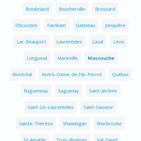
Boisbriand
Boucherville
Brossard
Chicoutimi
Farnham
Gatineau
Jonquière
Lac-Beauport
Laurentides
Laval
Lévis
Longueuil
Marieville
Mascouche
Montréal
Notre-Dame-de-l'ile-Perrot
Québec
Ragueneau
Saguenay
Saint-Jérôme
Saint-Lin-Laurentides
Saint-Sauveur
Sainte-Thérèse
Shawinigan
Sherbrooke
St-Amable
Trois-Rivières
Val-David