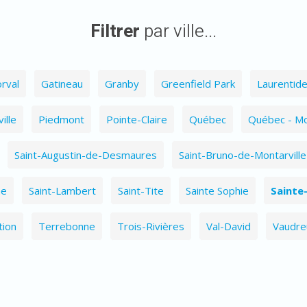
Filtrer
par ville...
rval
Gatineau
Granby
Greenfield Park
Laurentid
ille
Piedmont
Pointe-Claire
Québec
Québec - Mo
Saint-Augustin-de-Desmaures
Saint-Bruno-de-Montarville
me
Saint-Lambert
Saint-Tite
Sainte Sophie
Sainte
tion
Terrebonne
Trois-Rivières
Val-David
Vaudreu