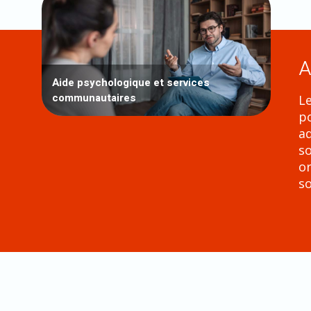
A
Aide psychologique et services
communautaires
Le
po
ad
so
or
so