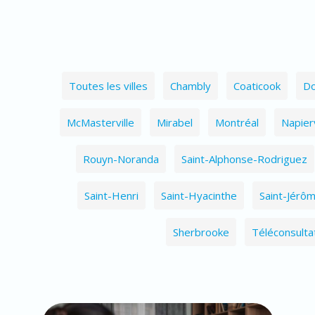
Toutes les villes
Chambly
Coaticook
Do
McMasterville
Mirabel
Montréal
Napierv
Rouyn-Noranda
Saint-Alphonse-Rodriguez
Saint-Henri
Saint-Hyacinthe
Saint-Jérô
Sherbrooke
Téléconsulta