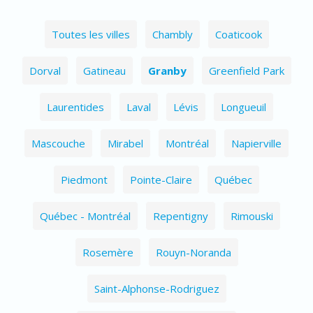
Toutes les villes
Chambly
Coaticook
Dorval
Gatineau
Granby
Greenfield Park
Laurentides
Laval
Lévis
Longueuil
Mascouche
Mirabel
Montréal
Napierville
Piedmont
Pointe-Claire
Québec
Québec - Montréal
Repentigny
Rimouski
Rosemère
Rouyn-Noranda
Saint-Alphonse-Rodriguez