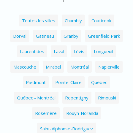
Toutes les villes
Chambly
Coaticook
Dorval
Gatineau
Granby
Greenfield Park
Laurentides
Laval
Lévis
Longueuil
Mascouche
Mirabel
Montréal
Napierville
Piedmont
Pointe-Claire
Québec
Québec - Montréal
Repentigny
Rimouski
Rosemère
Rouyn-Noranda
Saint-Alphonse-Rodriguez