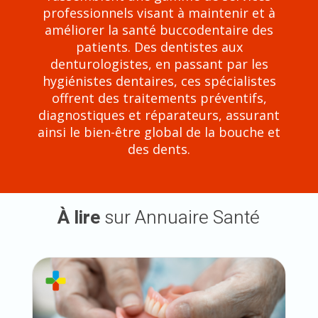
professionnels visant à maintenir et à
améliorer la santé buccodentaire des
patients. Des dentistes aux
denturologistes, en passant par les
hygiénistes dentaires, ces spécialistes
offrent des traitements préventifs,
diagnostiques et réparateurs, assurant
ainsi le bien-être global de la bouche et
des dents.
À lire
sur Annuaire Santé