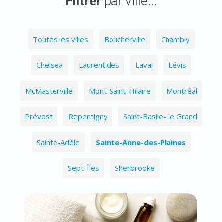
Filtrer
par ville...
Toutes les villes
Boucherville
Chambly
Chelsea
Laurentides
Laval
Lévis
McMasterville
Mont-Saint-Hilaire
Montréal
Prévost
Repentigny
Saint-Basile-Le Grand
Sainte-Adèle
Sainte-Anne-des-Plaines
Sept-Îles
Sherbrooke