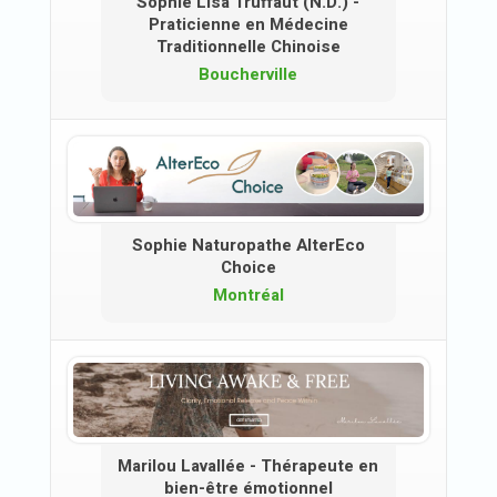
Sophie Lisa Truffaut (N.D.) -
Praticienne en Médecine
Traditionnelle Chinoise
Boucherville
Sophie Naturopathe AlterEco
Choice
Montréal
Marilou Lavallée - Thérapeute en
bien-être émotionnel