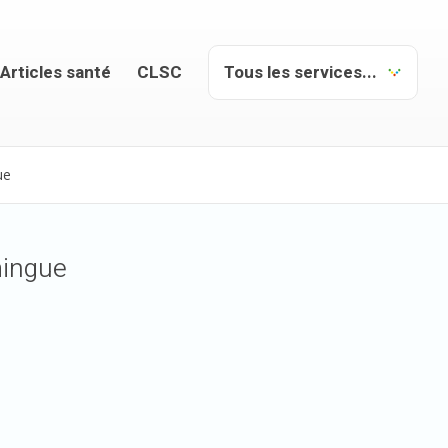
Articles santé
CLSC
ue
mingue