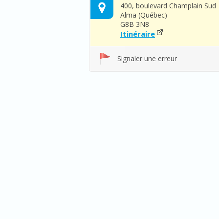
400, boulevard Champlain Sud
Alma (Québec)
G8B 3N8
Itinéraire
Signaler une erreur