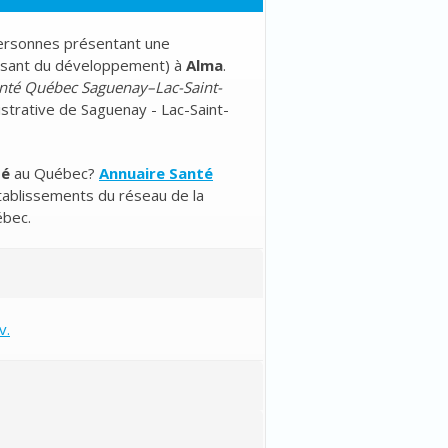
personnes présentant une
hissant du développement
) à
Alma
.
nté Québec Saguenay–Lac-Saint-
istrative de Saguenay - Lac-Saint-
té
au Québec?
Annuaire Santé
tablissements du réseau de la
ébec.
v.