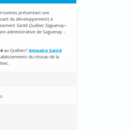
personnes présentant une
hissant du développement
) à
lissement
Santé Québec Saguenay–
gion administrative de Saguenay -
té
au Québec?
Annuaire Santé
tablissements du réseau de la
ébec.
v.