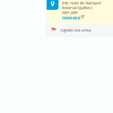
640, route de l'Aéroport
Roberval (Québec)
G8H 2M9
Itinéraire
Signaler une erreur