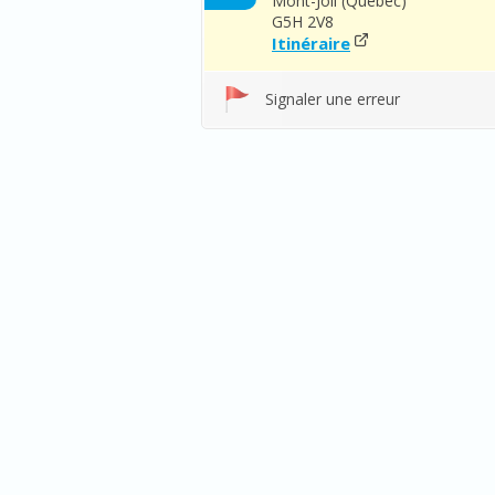
Mont-Joli (Québec)
G5H 2V8
Itinéraire
Signaler une erreur